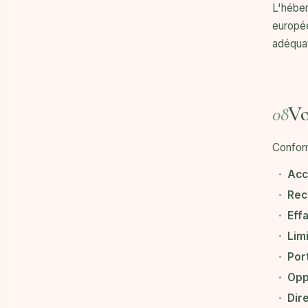
L'héber
europée
adéquat
Vo
08
Conform
Acc
Rect
Eff
Limi
Port
Opp
Dir