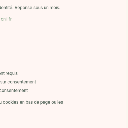
'identité. Réponse sous un mois.
—
cnil.fr
.
nt requis
— sur consentement
r consentement
u cookies en bas de page ou les