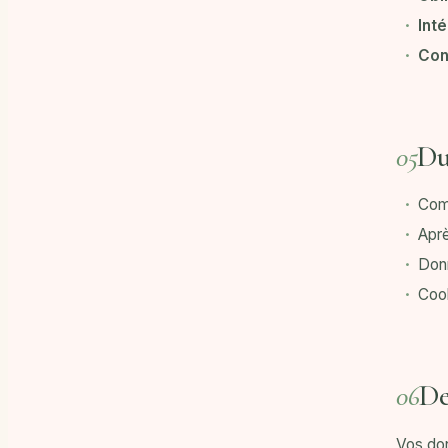
Inté
Con
Du
05
Comp
Aprè
Donn
Coo
De
06
Vos don