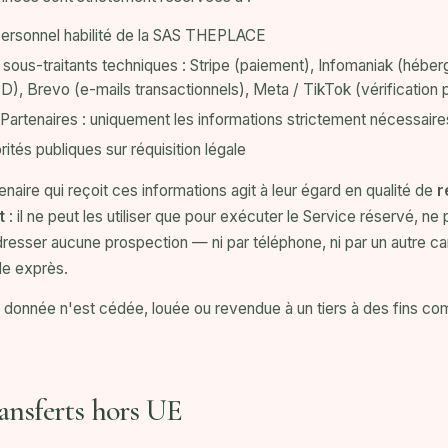
ersonnel habilité de la SAS THEPLACE
sous-traitants techniques : Stripe (paiement), Infomaniak (héb
), Brevo (e-mails transactionnels), Meta / TikTok (vérificatio
Partenaires : uniquement les informations strictement nécessaires 
rités publiques sur réquisition légale
enaire qui reçoit ces informations agit à leur égard en qualité de
r
t
: il ne peut les utiliser que pour exécuter le Service réservé, ne
resser aucune prospection — ni par téléphone, ni par un autre 
le exprès.
donnée n'est cédée, louée ou revendue à un tiers à des fins co
ansferts hors UE