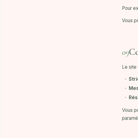
Pour ex
Vous po
Co
09
Le site 
Str
Mes
Rés
Vous po
paramèt