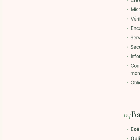
Cré
Mise
Véri
Enca
Serv
Sécu
Info
Comm
mom
Obli
Ba
04
Exé
Obl