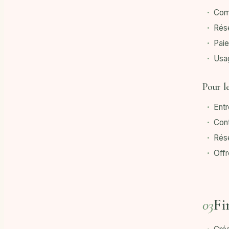
Com
Rése
Paie
Usag
Pour l
Entr
Cont
Rése
Offr
Fi
03