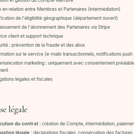
ation et gestion du Compte Membre
 en relation entre Membres et Partenaires (intermédiation)
fication de l'éligibilité géographique (département ouvert)
issement de l'abonnement des Partenaires via Stripe
ice client et support technique
rité : prévention de la fraude et des abus
rmation sur le service (e-mails transactionnels, notifications push
unication marketing : uniquement avec consentement préalable, 
ent
gations légales et fiscales
se légale
cution du contrat
: création de Compte, intermédiation, paiemen
igation légale
: déclarations fiscales, conservation des factures