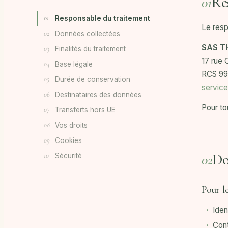
Re
01
01
Responsable du traitement
Le resp
02
Données collectées
SAS T
03
Finalités du traitement
17 rue 
04
Base légale
RCS 99
05
Durée de conservation
service
06
Destinataires des données
Pour to
07
Transferts hors UE
08
Vos droits
09
Cookies
Do
02
10
Sécurité
Pour l
Iden
Cont