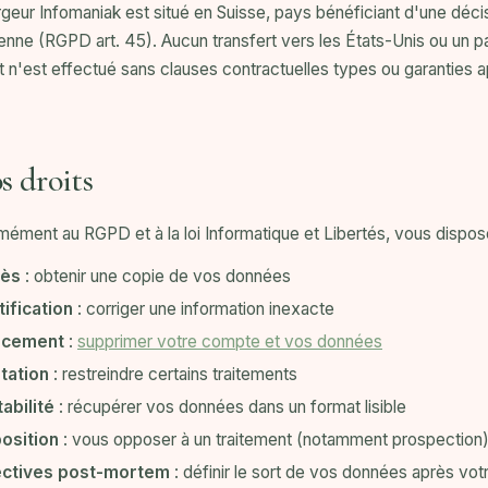
geur Infomaniak est situé en Suisse, pays bénéficiant d'une déc
nne (RGPD art. 45). Aucun transfert vers les États-Unis ou un pa
 n'est effectué sans clauses contractuelles types ou garanties a
s droits
ément au RGPD et à la loi Informatique et Libertés, vous dispose
ès
: obtenir une copie de vos données
ification
: corriger une information inexacte
acement
:
supprimer votre compte et vos données
tation
: restreindre certains traitements
abilité
: récupérer vos données dans un format lisible
osition
: vous opposer à un traitement (notamment prospection
ectives post-mortem
: définir le sort de vos données après vo