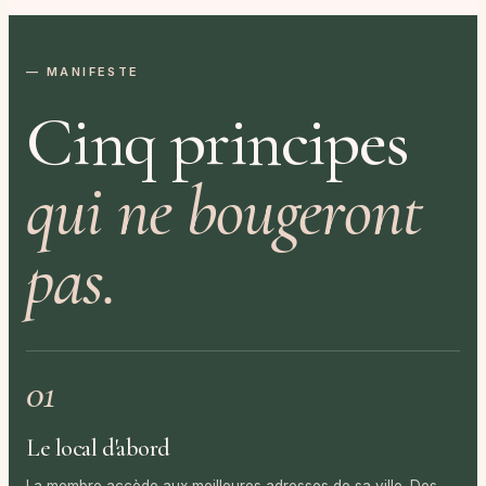
— MANIFESTE
Cinq principes
qui ne bougeront
pas.
01
Le local d'abord
La membre accède aux meilleures adresses de sa ville. Des