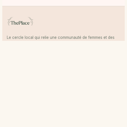
Le cercle local qui relie une communauté de femmes et des
adresses choisies. Sélectionnées et validées par l'équipe
ThePlace.
THEPLACE
Membres
Partenaires
Notre histoire
JURIDIQUE
CGU
Conditions partenaires